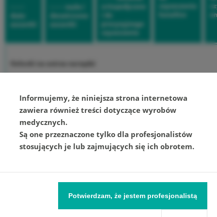
czyszczenia
cz
ortopedyczne
- - - -
- - - - małe i
kanałów
e
i do
duże
dwustronne
precyzyjnego
szczotki
szczotki
czyszczenia
Osłonki na ostrza narzędzi
Szczotki do czyszczenia
Informujemy, że niniejsza strona internetowa
zawiera również treści dotyczące wyrobów
zewnętrznych powierzchni
medycznych.
Są one przeznaczone tylko dla profesjonalistów
stosujących je lub zajmujących się ich obrotem.
Potwierdzam, że jestem profesjonalistą