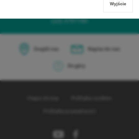
Wyjście
Masz pytania?
Zadzwoń
(22) 3797160
Znajdź nas
Napisz do nas
Do góry
Mapa strony
Polityka cookies
Polityka prywatności