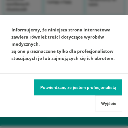
Lampy z lupą
nawilżanych
taśm
chusteczek
Drobny sprzęt pomocniczy
Informujemy, że niniejsza strona internetowa
zawiera również treści dotyczące wyrobów
medycznych.
Są one przeznaczone tylko dla profesjonalistów
stosujących je lub zajmujących się ich obrotem.
Potwierdzam, że jestem profesjonalistą
Wyjście
Masz pytania?
Zadzwoń
(22) 3797160