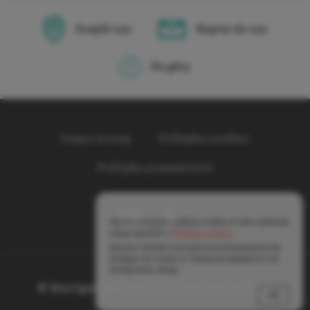
Znajdź nas
Napisz do nas
Do góry
Mapa strony
Polityka cookies
Polityka prywatności
Strona korzysta z plików cookie w celu realizacji
usług zgodnie z
Polityką cookies
.
Możesz określić warunki przechowywania lub
dostępu do cookie w Twojej przeglądarce lub
konfiguracji usługi.
© Sterigat.pl
Wszelkie prawa zastrzeżone
OK